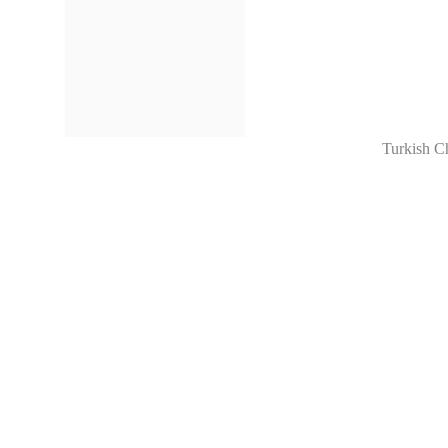
Turkish C