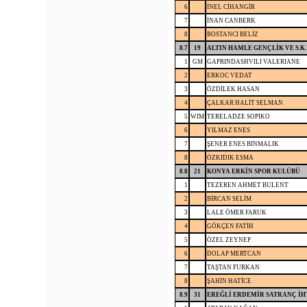
6
İNEL CİHANGİR
7
İNAN CANBERK
8
BOSTANCI BELİZ
8.7
19
ALTIN HAMLE GENÇLİK VE S.K.
1
GM
GAPRINDASHVILI VALERIANE
2
ERKOC VEDAT
3
ÖZDİLEK HASAN
4
ÇALKAR HALİT SELMAN
5
WIM
TERELADZE SOPIKO
6
YILMAZ ENES
7
ŞENER ENES BINMALIK
8
ÖZKIDIK ESMA
8.8
21
KONYA ERKİN SPOR KULÜBÜ
1
TEZEREN AHMET BULENT
2
BİRCAN SELİM
3
LALE ÖMER FARUK
4
GÖKÇEN FATİH
5
ÖZEL ZEYNEP
6
DOLAP MERTCAN
7
TAŞTAN FURKAN
8
ŞAHİN HATİCE
8.9
31
EREĞLİ ERDEMİR SATRANÇ İH