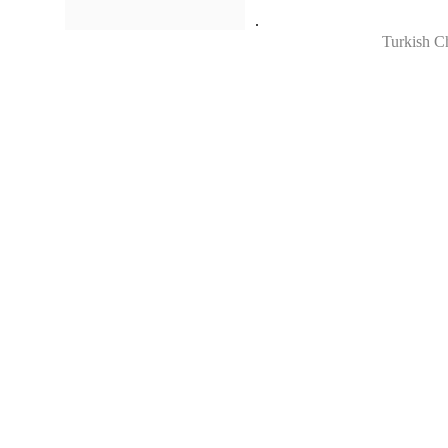
.
Turkish C