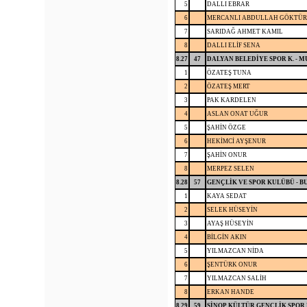
5
DALLI EBRAR
6
MERCANLI ABDULLAH GÖKTÜ
7
SARIDAĞ AHMET KAMIL
8
DALLI ELİF SENA
8.27
47
DALYAN BELEDİYE SPOR K. - 
1
ÖZATEŞ TUNA
2
ÖZATEŞ MERT
3
PAK KARDELEN
4
ASLAN ONAT UĞUR
5
ŞAHİN ÖZGE
6
HEKİMCİ AYŞENUR
7
ŞAHİN ONUR
8
MERPEZ SELEN
8.28
57
GENÇLİK VE SPOR KULÜBÜ - 
1
KAYA SEDAT
2
SELEK HÜSEYİN
3
AYAŞ HÜSEYİN
4
BİLGİN AKIN
5
YILMAZCAN NİDA
6
ŞENTÜRK ONUR
7
YILMAZCAN SALİH
8
ERKAN HANDE
8.29
59
SİNOP KÜLTÜR GENÇLİK SPOR