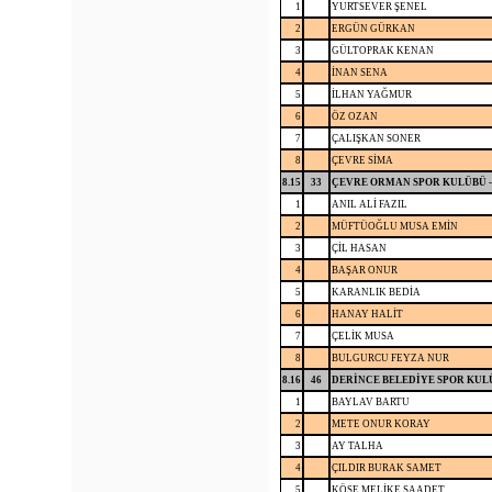
1
YURTSEVER ŞENEL
2
ERGÜN GÜRKAN
3
GÜLTOPRAK KENAN
4
İNAN SENA
5
İLHAN YAĞMUR
6
ÖZ OZAN
7
ÇALIŞKAN SONER
8
ÇEVRE SİMA
8.15
33
ÇEVRE ORMAN SPOR KULÜBÜ -
1
ANIL ALİ FAZIL
2
MÜFTÜOĞLU MUSA EMİN
3
ÇİL HASAN
4
BAŞAR ONUR
5
KARANLIK BEDİA
6
HANAY HALİT
7
ÇELİK MUSA
8
BULGURCU FEYZA NUR
8.16
46
DERİNCE BELEDİYE SPOR KUL
1
BAYLAV BARTU
2
METE ONUR KORAY
3
AY TALHA
4
ÇILDIR BURAK SAMET
5
KÖSE MELİKE SAADET