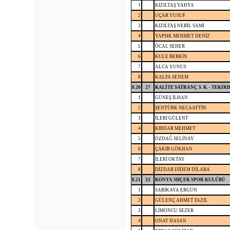
1
KIZILTAŞ YAHYA
2
UÇAR YUSUF
3
KIZILTAŞ NEBİL SAMİ
4
YAPSIK MEHMET DENİZ
5
ÖCAL SEHER
6
KULE BERKİN
7
ALCA YUNUS
8
KALFA SENEM
8.20
27
KALİTE SATRANÇ S. K. - TEKİR
1
GÜNEŞ İLHAN
2
ŞENTÜRK NECAATTİN
3
İLERİ GÜLENT
4
KIRDAR MEHMET
5
ÖZDAĞ SELİNAY
6
ÇAKIR GÖKHAN
7
İLERİ OKTAY
8
DİZDAR DİDEM DİLARA
8.21
32
KONYA SHÇEK SPOR KULÜBÜ
1
SARIKAYA ERGÜN
2
GÜLENÇ AHMET FAZIL
3
LİMONCU SEZER
4
ONAT HASAN