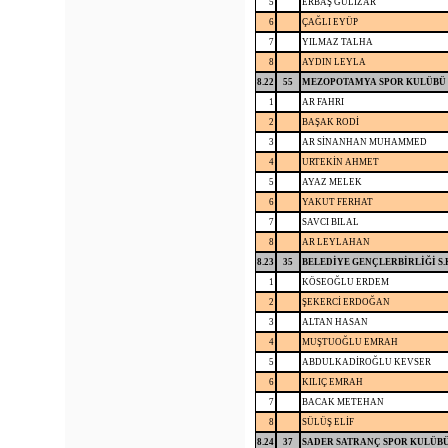
5
ERBAŞ GÜLİZAR
6
ÇAĞLI EYÜP
7
YILMAZ TALHA
8
AYDIN LEYLA
8.22
55
MEZOPOTAMYA SPOR KULÜBÜ 
1
AR FAHRI
2
BAŞAK RODİ
3
AR SİNANHAN MUHAMMED
4
URTEKİN AHMET
5
AYAZ MELEK
6
YAKUT FERHAT
7
SAVCI BILAL
8
AR LEYLAHAN
8.23
35
BELEDİYE GENÇLERBİRLİĞİ S.
1
KÖSEOĞLU ERDEM
2
ŞEKERCİ ERDOĞAN
3
ALTAN HASAN
4
MUŞTUOĞLU EMRAH
5
ABDULKADİROĞLU KEVSER
6
KILIÇ EMRAH
7
BACAK METEHAN
8
SÜLÜŞ ELİF
8.24
37
SADER SATRANÇ SPOR KULÜBÜ