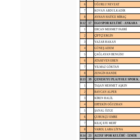
6
UĞURLU NEVZAT
7
KOVAN ABDULKADİR
8
AYHAN HATİCE MİRAÇ
8.12
17
EGO SPOR KULÜBÜ - ANKARA
1
ERCAN MEHMET FAHRİ
2
ÇİFTÇİ ERGİN
3
YAZAR HAKAN
4
GÜNEŞ ADEM
5
ÇAĞLAYAN BENGİSU
6
ATASEVEN EREN
7
YILMAZ GÖKTAN
8
ZENGİN HANDE
8.13
39
ÇENESUYU PLAJYOLU SPOR K. 
1
TAŞAN MEHMET AŞKIN
2
BAYCAN ALPER
3
KİREN HALİL
4
ERTEKİN OĞUZHAN
5
ŞANAL ÖZGE
6
ÇUBUKÇU EMRE
7
KILIÇ EFE MERT
8
VAROL LARA LİYNA
8.14
23
ALTAY SPOR KULÜBÜ - İZMİR