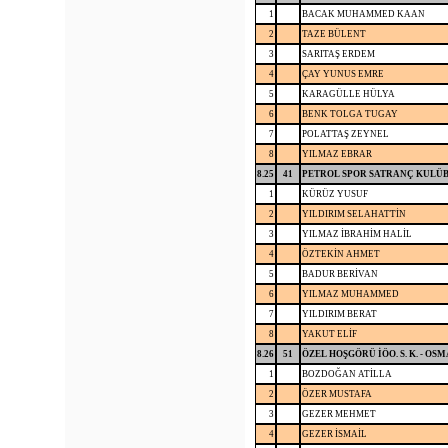
1
BACAK MUHAMMED KAAN
2
TAZE BÜLENT
3
SARITAŞ ERDEM
4
ÇAY YUNUS EMRE
5
KARAGÜLLE HÜLYA
6
BENK TOLGA TUGAY
7
POLATTAŞ ZEYNEL
8
YILMAZ EBRAR
8.25
41
PETROL SPOR SATRANÇ KULÜB
1
KÜRÜZ YUSUF
2
YILDIRIM SELAHATTİN
3
YILMAZ İBRAHİM HALİL
4
ÖZTEKİN AHMET
5
BADUR BERİVAN
6
YILMAZ MUHAMMED
7
YILDIRIM BERAT
8
YAKUT ELİF
8.26
51
ÖZEL HOŞGÖRÜ İÖO. S. K. - OS
1
BOZDOĞAN ATİLLA
2
ÖZER MUSTAFA
3
GEZER MEHMET
4
GEZER İSMAİL