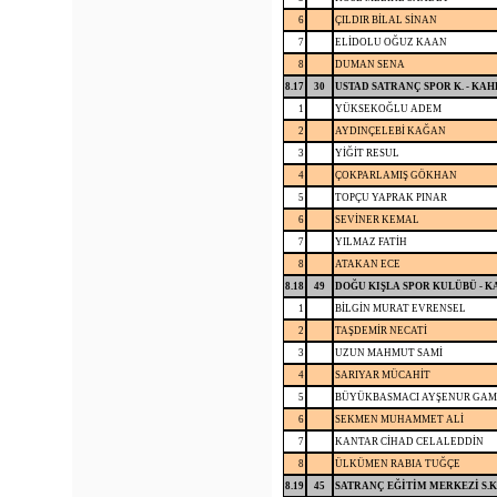
6
ÇILDIR BİLAL SİNAN
7
ELİDOLU OĞUZ KAAN
8
DUMAN SENA
8.17
30
USTAD SATRANÇ SPOR K. - K
1
YÜKSEKOĞLU ADEM
2
AYDINÇELEBİ KAĞAN
3
YİĞİT RESUL
4
ÇOKPARLAMIŞ GÖKHAN
5
TOPÇU YAPRAK PINAR
6
SEVİNER KEMAL
7
YILMAZ FATİH
8
ATAKAN ECE
8.18
49
DOĞU KIŞLA SPOR KULÜBÜ - 
1
BİLGİN MURAT EVRENSEL
2
TAŞDEMİR NECATİ
3
UZUN MAHMUT SAMİ
4
SARIYAR MÜCAHİT
5
BÜYÜKBASMACI AYŞENUR GAM
6
SEKMEN MUHAMMET ALİ
7
KANTAR CİHAD CELALEDDİN
8
ÜLKÜMEN RABIA TUĞÇE
8.19
45
SATRANÇ EĞİTİM MERKEZİ S.K