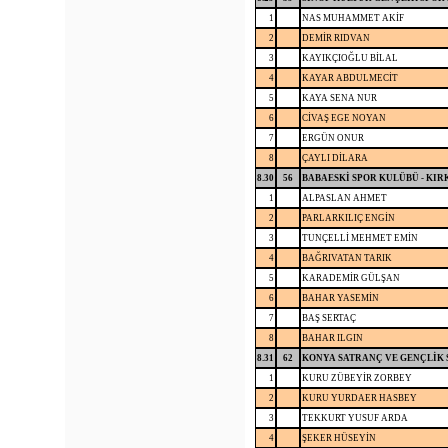
1
NAS MUHAMMET AKİF
2
DEMİR RIDVAN
3
KAYIKÇIOĞLU BİLAL
4
KAYAR ABDULMECİT
5
KAYA SENA NUR
6
CİVAŞ EGE NOYAN
7
ERGÜN ONUR
8
ÇAYLI DİLARA
8.30
56
BABAESKİ SPOR KULÜBÜ - KIR
1
ALPASLAN AHMET
2
PARLARKILIÇ ENGİN
3
TUNÇELLİ MEHMET EMİN
4
BAĞRIVATAN TARIK
5
KARADEMİR GÜLŞAN
6
BAHAR YASEMİN
7
BAŞ SERTAÇ
8
BAHAR ILGIN
8.31
62
KONYA SATRANÇ VE GENÇLİK 
1
KURU ZÜBEYİR ZORBEY
2
KURU YURDAER HASBEY
3
TEKKURT YUSUF ARDA
4
ŞEKER HÜSEYİN