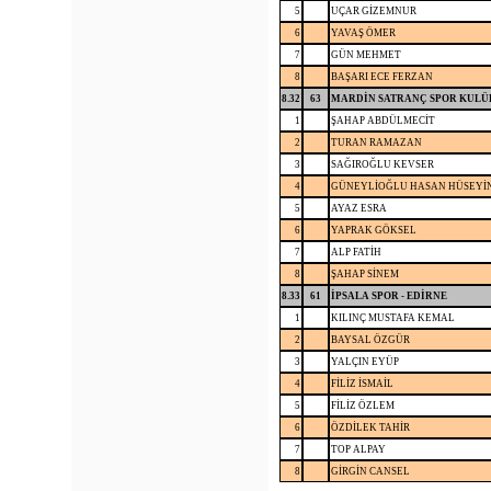
5
UÇAR GİZEMNUR
6
YAVAŞ ÖMER
7
GÜN MEHMET
8
BAŞARI ECE FERZAN
8.32
63
MARDİN SATRANÇ SPOR KULÜ
1
ŞAHAP ABDÜLMECİT
2
TURAN RAMAZAN
3
SAĞIROĞLU KEVSER
4
GÜNEYLİOĞLU HASAN HÜSEYİ
5
AYAZ ESRA
6
YAPRAK GÖKSEL
7
ALP FATİH
8
ŞAHAP SİNEM
8.33
61
İPSALA SPOR - EDİRNE
1
KILINÇ MUSTAFA KEMAL
2
BAYSAL ÖZGÜR
3
YALÇIN EYÜP
4
FİLİZ İSMAİL
5
FİLİZ ÖZLEM
6
ÖZDİLEK TAHİR
7
TOP ALPAY
8
GİRGİN CANSEL