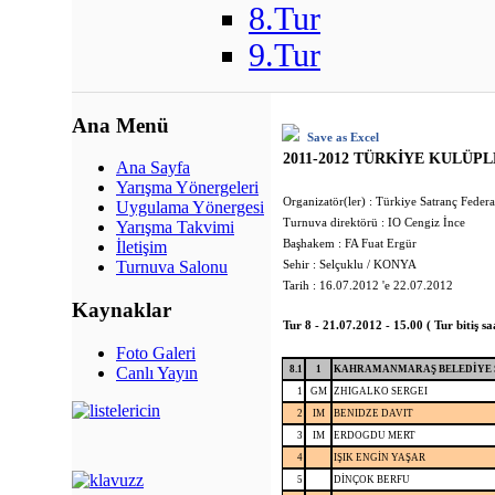
8.Tur
9.Tur
Ana Menü
Save as Excel
2011-2012 TÜRKİYE KULÜP
Ana Sayfa
Yarışma Yönergeleri
Organizatör(ler) : Türkiye Satranç Feder
Uygulama Yönergesi
Turnuva direktörü : IO Cengiz İnce
Yarışma Takvimi
Başhakem : FA Fuat Ergür
İletişim
Sehir : Selçuklu / KONYA
Turnuva Salonu
Tarih : 16.07.2012 'e 22.07.2012
Kaynaklar
Tur 8 - 21.07.2012 - 15.00 ( Tur bitiş sa
Foto Galeri
Canlı Yayın
8.1
1
KAHRAMANMARAŞ BELEDİYE 
1
GM
ZHIGALKO SERGEI
2
IM
BENIDZE DAVIT
3
IM
ERDOGDU MERT
4
IŞIK ENGİN YAŞAR
5
DİNÇOK BERFU