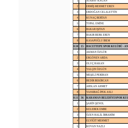
1
ATABAY KAĞAN
2
ERMİŞ MEHMET EREN
3
ERDOĞAN CELALETTİN
4
KUNAÇ BERTAN
5
TOPAL EMİNE
6
BAKAR IŞITAN
7
BAKIR BERK EREN
8
KASAPOĞLU İREM
8.10
15
HACETTEPE SPOR KULÜBÜ - A
1
AKMAN ÖZGÜR
2
ERGÖNEN ARDA
3
OLUÇ HAKAN
4
YALÇIN ÖZGÜN
5
MEŞELİ PERİHAN
6
BEDİR BEKİRCAN
7
ARSLAN AHMET
8
YASSIBAĞ İPEK ASLI
8.11
36
KARAMAN BELEDİYESPOR KU
1
ŞAHİN ŞENOL
2
KELEBEK EMRE
3
ÖZEN HALİL İBRAHİM
4
ELYİĞİT MEHMET
5
KOVAN NAZLI