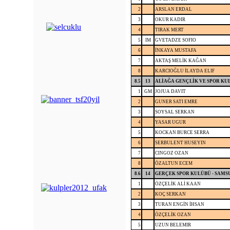
2
ARSLAN ERDAL
3
OKUR KADIR
4
TIRAK MERT
5
IM
GVETADZE SOFIO
6
İNKAYA MUSTAFA
7
AKTAŞ MELİK KAĞAN
8
KARCIOĞLU İLAYDA ELIF
8.5
13
ALİAĞA GENÇLİK VE SPOR KUL
1
GM
JOJUA DAVIT
2
GUNER SATI EMRE
3
SOYSAL SERKAN
4
YASAR UGUR
5
KOCKAN BURCE SERRA
6
SERBULENT HUSEYIN
7
CINGOZ OZAN
8
ÖZALTUN ECEM
8.6
14
GERÇEK SPOR KULÜBÜ - SAMS
1
ÖZÇELİK ALİ KAAN
2
KOÇ SERKAN
3
TURAN ENGİN İHSAN
4
ÖZÇELİK OZAN
5
UZUN BELEMIR