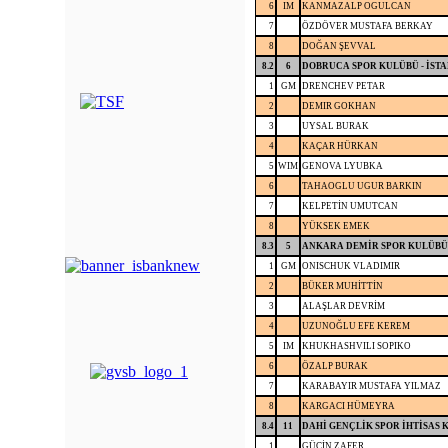
6
IM
KANMAZALP OGULCAN
7
ÖZDÖVER MUSTAFA BERKAY
8
DOĞAN ŞEVVAL
8.2
6
DOBRUCA SPOR KULÜBÜ - İST
1
GM
DRENCHEV PETAR
2
DEMIR GOKHAN
3
UYSAL BURAK
4
KAÇAR HÜRKAN
5
WIM
GENOVA LYUBKA
6
TAHAOGLU UGUR BARKIN
7
KELPETİN UMUTCAN
8
YÜKSEK EMEK
8.3
5
ANKARA DEMİR SPOR KULÜBÜ
1
GM
ONISCHUK VLADIMIR
2
BÜKER MUHİTTİN
3
ALAŞLAR DEVRİM
4
UZUNOĞLU EFE KEREM
5
IM
KHUKHASHVILI SOPIKO
6
ÖZALP BURAK
7
KARABAYIR MUSTAFA YILMAZ
8
KARGACI HÜMEYRA
8.4
11
DAHİ GENÇLİK SPOR İHTİSAS K
1
GÜCİN ZAFER