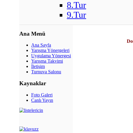
8.Tur
9.Tur
Ana Menü
Dos
Ana Sayfa
Yarışma Yönergeleri
Uygulama Yönergesi
Yarışma Takvimi
İletişim
Turnuva Salonu
Kaynaklar
Foto Galeri
Canlı Yayın