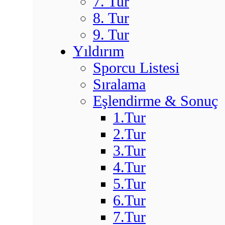
7. Tur
8. Tur
9. Tur
Yıldırım
Sporcu Listesi
Sıralama
Eşlendirme & Sonuç
1.Tur
2.Tur
3.Tur
4.Tur
5.Tur
6.Tur
7.Tur