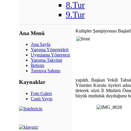
8.Tur
9.Tur
Kulüpler Şampiyonası Başlad
Ana Menü
Ana Sayfa
Yarışma Yönergeleri
Uygulama Yönergesi
Yarışma Takvimi
İletişim
Turnuva Salonu
yapıldı. Başkan Vekili Tahs
Kaynaklar
Yönetim Kurulu üyeleri adına
ileterek sözü İl Müdürü Ömer
Foto Galeri
büyük mutluluk duyduğunu beli
Canlı Yayın