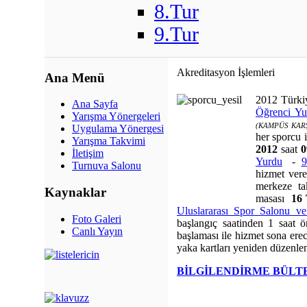
8.Tur
9.Tur
Akreditasyon İşlemleri
Ana Menü
2012 Türki
Ana Sayfa
Öğrenci Yur
Yarışma Yönergeleri
(KAMPÜS KARŞ
Uygulama Yönergesi
her sporcu i
Yarışma Takvimi
2012
saat
0
İletişim
Yurdu
-
9
Turnuva Salonu
hizmet vere
merkeze ta
Kaynaklar
masası
16
Uluslararası Spor Salonu v
Foto Galeri
başlangıç saatinden 1 saat
Canlı Yayın
başlaması ile hizmet sona erec
yaka kartları yeniden düzenlen
BİLGİLENDİRME BÜLT