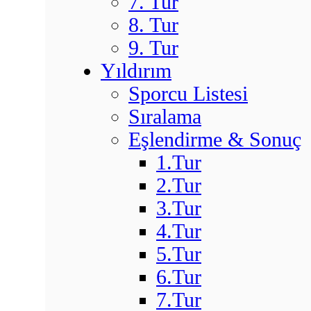
7. Tur
8. Tur
9. Tur
Yıldırım
Sporcu Listesi
Sıralama
Eşlendirme & Sonuç
1.Tur
2.Tur
3.Tur
4.Tur
5.Tur
6.Tur
7.Tur