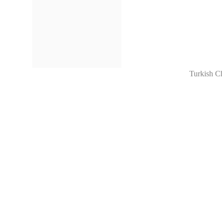
Turkish C